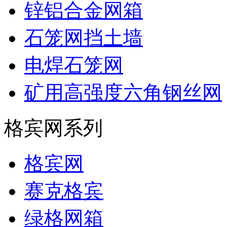
锌铝合金网箱
石笼网挡土墙
电焊石笼网
矿用高强度六角钢丝网
格宾网系列
格宾网
赛克格宾
绿格网箱