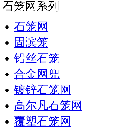
石笼网系列
石笼网
固滨笼
铅丝石笼
合金网兜
镀锌石笼网
高尔凡石笼网
覆塑石笼网