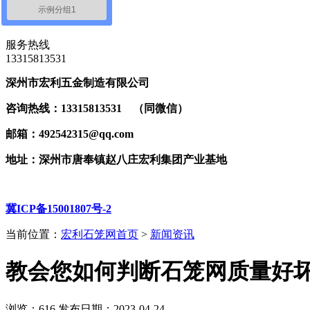
示例分组1
联系我们
服务热线
‭13315813531
深州市宏利五金制造有限公司
咨询热线：13315813531 （同微信）
邮箱：492542315@qq.com
地址：深州市唐奉镇赵八庄宏利集团产业基地
冀ICP备15001807号-2
当前位置：
宏利石笼网首页
>
新闻资讯
教会您如何判断石笼网质量好坏
浏览：
616
发布日期：2023-04-24