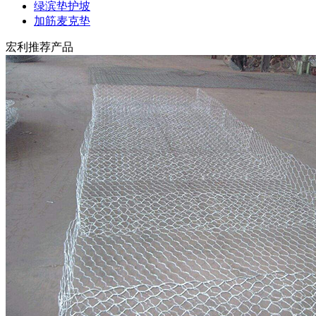
绿滨垫护坡
加筋麦克垫
宏利推荐产品