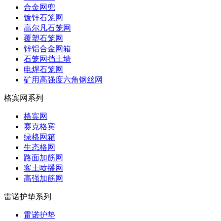
合金网兜
镀锌石笼网
高尔凡石笼网
覆塑石笼网
锌铝合金网箱
石笼网挡土墙
电焊石笼网
矿用高强度六角钢丝网
格宾网系列
格宾网
赛克格宾
绿格网箱
生态格网
路面加筋网
客土喷播网
高强加筋网
雷诺护垫系列
雷诺护垫