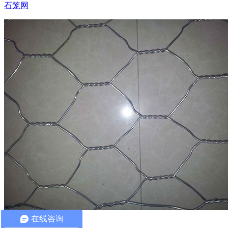
石笼网
在线咨询
固滨笼