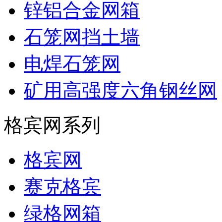
锌铝合金网箱
石笼网挡土墙
电焊石笼网
矿用高强度六角钢丝网
格宾网系列
格宾网
赛克格宾
绿格网箱