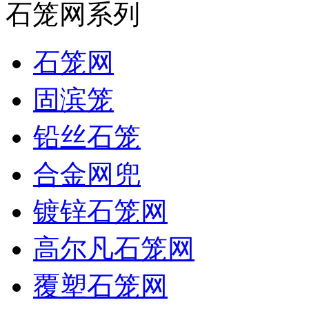
石笼网系列
石笼网
固滨笼
铅丝石笼
合金网兜
镀锌石笼网
高尔凡石笼网
覆塑石笼网