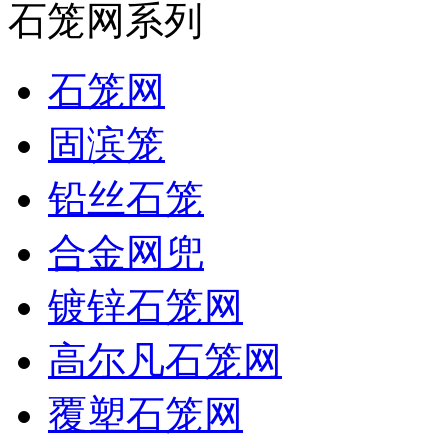
石笼网系列
石笼网
固滨笼
铅丝石笼
合金网兜
镀锌石笼网
高尔凡石笼网
覆塑石笼网