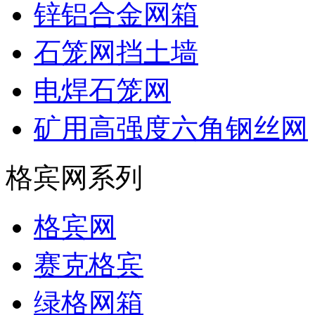
锌铝合金网箱
石笼网挡土墙
电焊石笼网
矿用高强度六角钢丝网
格宾网系列
格宾网
赛克格宾
绿格网箱