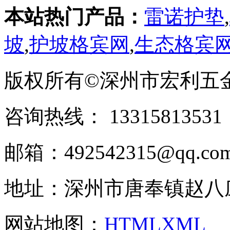
本站热门产品：
雷诺护垫
,
坡
,
护坡格宾网
,
生态格宾
版权所有©深州市宏利五
咨询热线： ‭133158135
邮箱：492542315@qq.co
地址：深州市唐奉镇赵八
网站地图：
HTML
XML