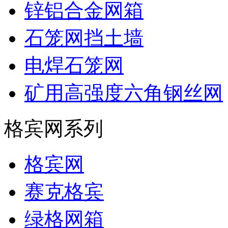
锌铝合金网箱
石笼网挡土墙
电焊石笼网
矿用高强度六角钢丝网
格宾网系列
格宾网
赛克格宾
绿格网箱