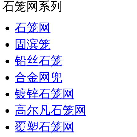
石笼网系列
石笼网
固滨笼
铅丝石笼
合金网兜
镀锌石笼网
高尔凡石笼网
覆塑石笼网