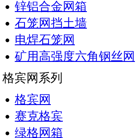
锌铝合金网箱
石笼网挡土墙
电焊石笼网
矿用高强度六角钢丝网
格宾网系列
格宾网
赛克格宾
绿格网箱