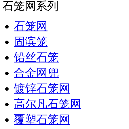
石笼网系列
石笼网
固滨笼
铅丝石笼
合金网兜
镀锌石笼网
高尔凡石笼网
覆塑石笼网