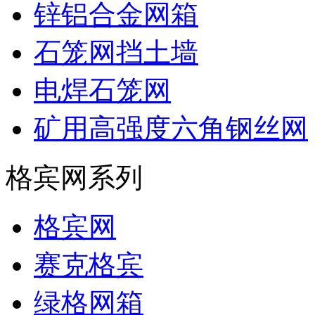
锌铝合金网箱
石笼网挡土墙
电焊石笼网
矿用高强度六角钢丝网
格宾网系列
格宾网
赛克格宾
绿格网箱