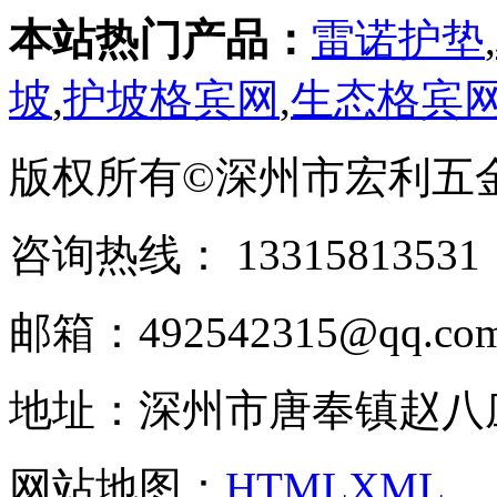
本站热门产品：
雷诺护垫
,
坡
,
护坡格宾网
,
生态格宾
版权所有©深州市宏利五
咨询热线： ‭133158135
邮箱：492542315@qq.co
地址：深州市唐奉镇赵八
网站地图：
HTML
XML