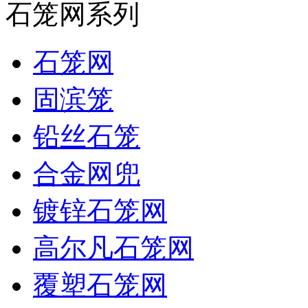
石笼网系列
石笼网
固滨笼
铅丝石笼
合金网兜
镀锌石笼网
高尔凡石笼网
覆塑石笼网